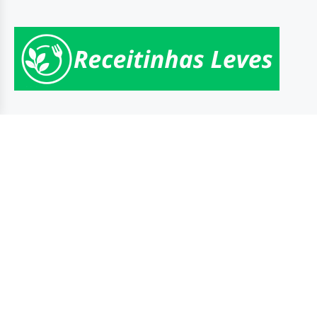
Contato
E-mail:
val.cristinaa24@gmail.com
Links úteis
Sobre o RL
Contato
Política de Privacidade