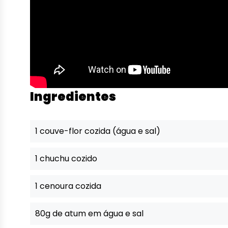
Ingredientes
1 couve-flor cozida (água e sal)
1 chuchu cozido
1 cenoura cozida
80g de atum em água e sal