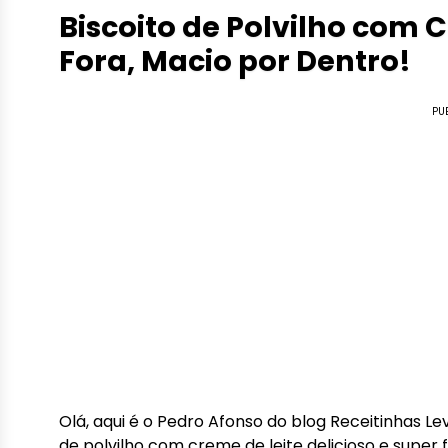
Biscoito de Polvilho com 
Fora, Macio por Dentro!
PU
Olá, aqui é o Pedro Afonso do blog Receitinhas L
de polvilho com creme de leite delicioso e super fá