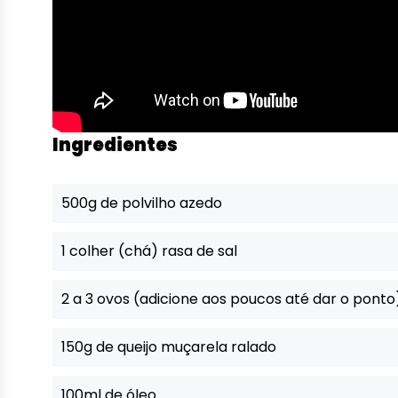
Ingredientes
500g de polvilho azedo
1 colher (chá) rasa de sal
2 a 3 ovos (adicione aos poucos até dar o ponto
150g de queijo muçarela ralado
100ml de óleo