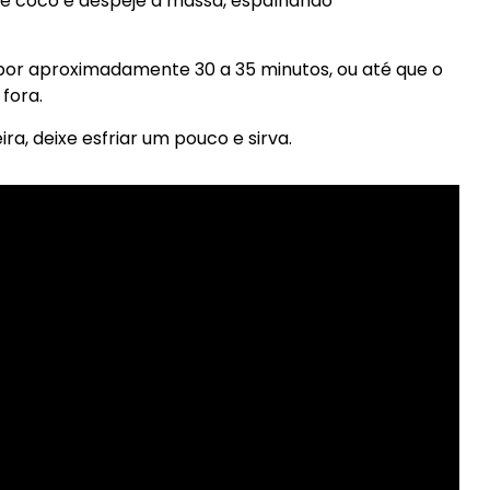
de coco e despeje a massa, espalhando
 por aproximadamente 30 a 35 minutos, ou até que o
fora.
ra, deixe esfriar um pouco e sirva.