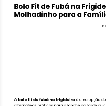
Bolo Fit de Fubá na Frigide
Molhadinho para a Famíli
PU
O
bolo fit de fubá na frigideira
é uma opção del
alternativas práticas para o lanche da tarde ou 