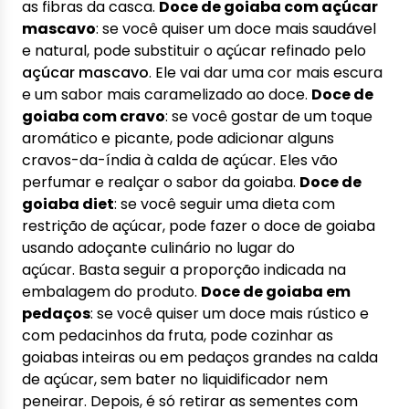
as fibras da casca.
Doce de goiaba com açúcar
mascavo
: se você quiser um doce mais saudável
e natural, pode substituir o açúcar refinado pelo
açúcar mascavo
. Ele vai dar uma cor mais escura
e um sabor mais caramelizado ao doce.
Doce de
goiaba com cravo
: se você gostar de um toque
aromático e picante, pode adicionar alguns
cravos-da-índia à calda de açúcar. Eles vão
perfumar e realçar o sabor da goiaba.
Doce de
goiaba diet
: se você seguir uma dieta com
restrição de açúcar, pode fazer o doce de goiaba
usando adoçante culinário no lugar do
açúcar. Basta seguir a proporção indicada na
embalagem do produto.
Doce de goiaba em
pedaços
: se você quiser um doce mais rústico e
com pedacinhos da fruta, pode cozinhar as
goiabas inteiras ou em pedaços grandes na calda
de açúcar, sem bater no liquidificador nem
peneirar. Depois, é só retirar as sementes com