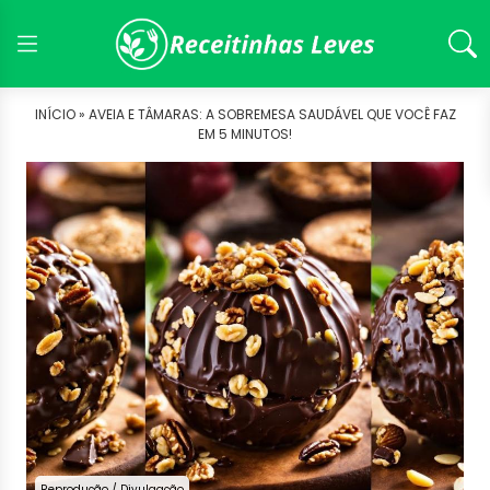
INÍCIO »
AVEIA E TÂMARAS: A SOBREMESA SAUDÁVEL QUE VOCÊ FAZ
EM 5 MINUTOS!
Reprodução / Divulgação