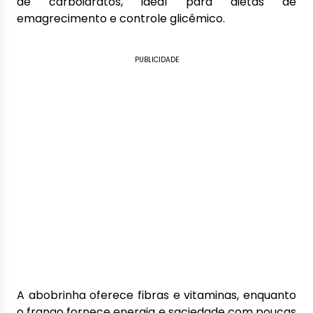
de carboidratos, ideal para dietas de
emagrecimento e controle glicêmico.
PUBLICIDADE
A abobrinha oferece fibras e vitaminas, enquanto
o frango fornece energia e saciedade com poucas