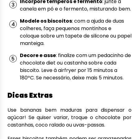
Incorpore temperos e fermento
: junte a
canela em pó e o fermento, misturando bem.
Modele os biscoitos
: com a ajuda de duas
colheres, faça pequenos montinhos e
coloque sobre um tapete de silicone ou papel
manteiga.
Decore e asse
: finalize com um pedacinho de
chocolate diet ou castanha sobre cada
biscoito. Leve à airfryer por 15 minutos a
180ºC. Se necessário, deixe mais 5 minutos.
Dicas Extras
Use bananas bem maduras para dispensar o
açúcar! Se quiser variar, troque o chocolate por
castanhas, coco ralado ou uvas-passas.
Esses biscoitos também podem ser armazenados