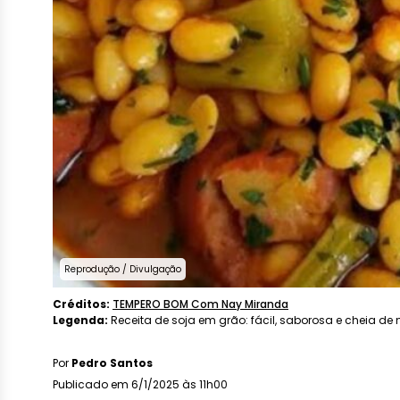
Reprodução / Divulgação
Créditos:
TEMPERO BOM Com Nay Miranda
Legenda:
Receita de soja em grão: fácil, saborosa e cheia de n
Por
Pedro Santos
Publicado em 6/1/2025 às 11h00