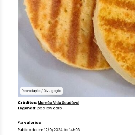
Reprodução / Divulgação
Créditos:
Mamãe Vida Saudável
Legenda:
pão low carb
Por
valeriac
Publicado em 12/9/2024 às 14h03